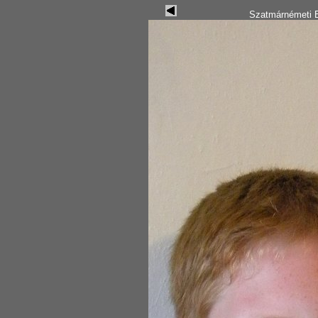
Szatmárnémeti B