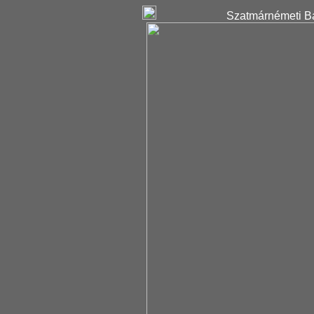
Szatmárnémeti Ba