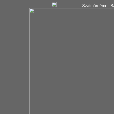
Szatmárnémeti Ba