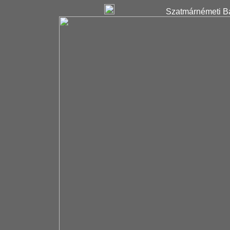
Szatmárnémeti Ba