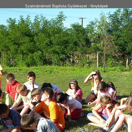
Szatmárnémeti Baptista Gyülekezet - fényképek