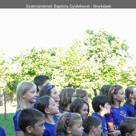
Szatmárnémeti Baptista Gyülekezet - fényképek