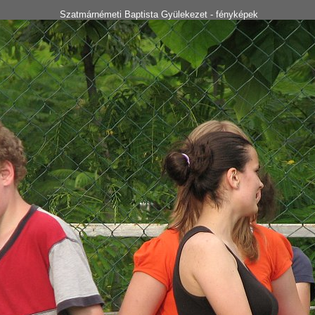
Szatmárnémeti Baptista Gyülekezet - fényképek