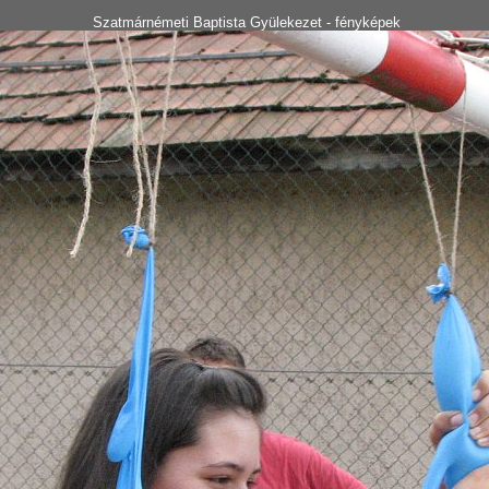
Szatmárnémeti Baptista Gyülekezet - fényképek