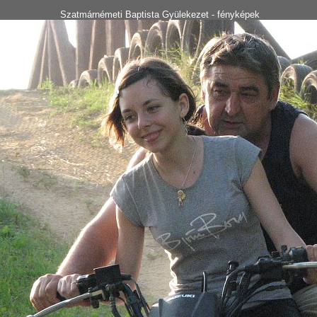
Szatmárnémeti Baptista Gyülekezet - fényképek