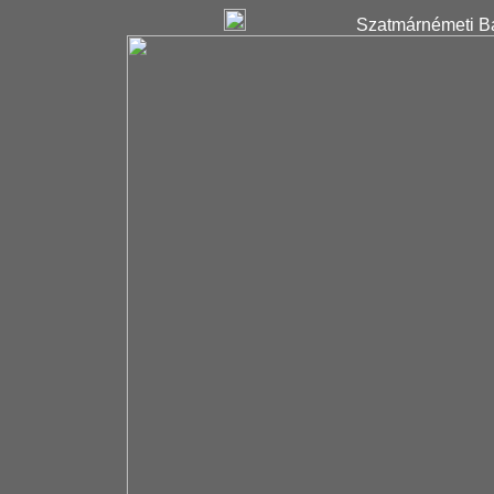
Szatmárnémeti Ba