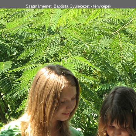
Szatmárnémeti Baptista Gyülekezet - fényképek