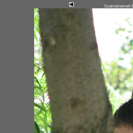
Szatmárnémeti B