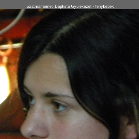
Szatmárnémeti Baptista Gyülekezet - fényképek