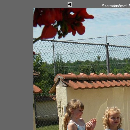
Szatmárnémeti B