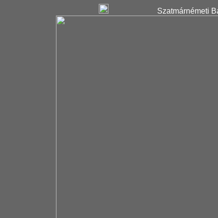
Szatmárnémeti Ba