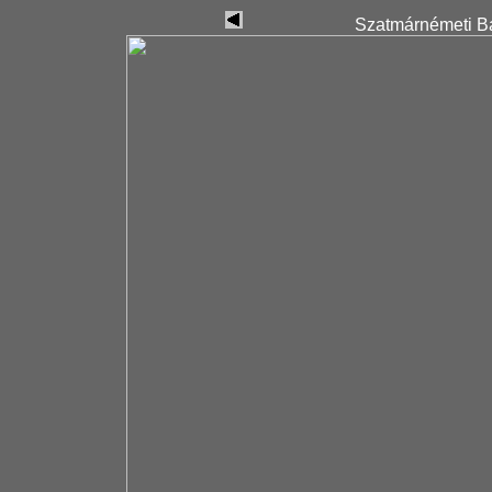
Szatmárnémeti Ba