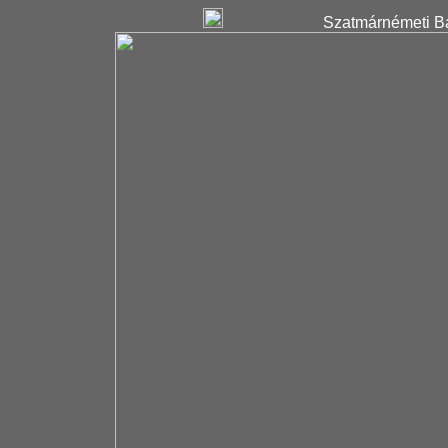
Szatmárnémeti Ba