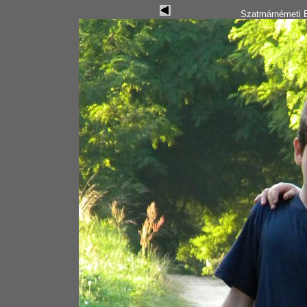
Szatmárnémeti B