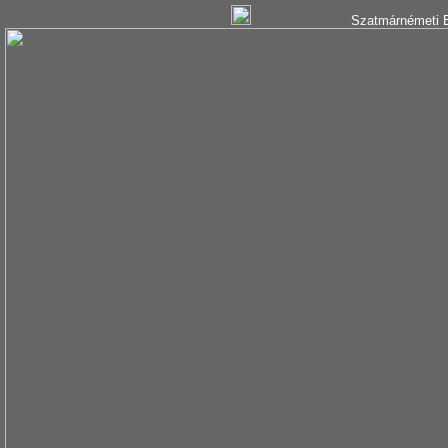
Szatmárnémeti B