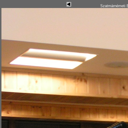
Szatmárnémeti B