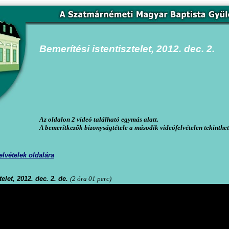
Bemerítési istentisztelet
,
2012. dec. 2.
Az oldalon 2 videó található egymás alatt.
A bemerítkezők bizonyságtétele a második videófelvételen tekinth
elvételek oldalára
telet, 2012. dec. 2. de.
(2 óra 01 perc)