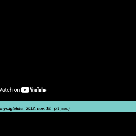
onyságtétele. 2012. nov. 18.
(21 perc)