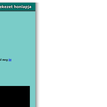
ető meg
itt