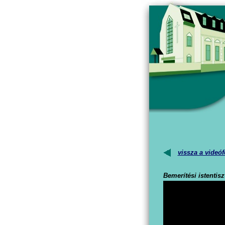
vissza a videóf
Bemerítési istentisz