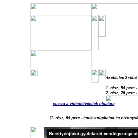
A berettyóú
gyülekezetü
2010. okt. 1
Az oldalon 2 videó 
1. rész, 54 perc 
2. rész, 29 perc 
vissza a videófelvételek oldalára
(1. rész, 54 perc -
énekszolgálatok és bizonysá