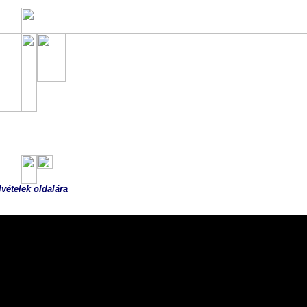
Gyermekbemutatás,
2012. feb. 12. de.
Seletye Dávid és Mária 4. gyermeke: Dominik
lvételek oldalára