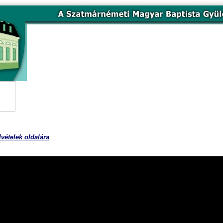
Az ifjúság szolgálata
2012. feb. 19.
lvételek oldalára