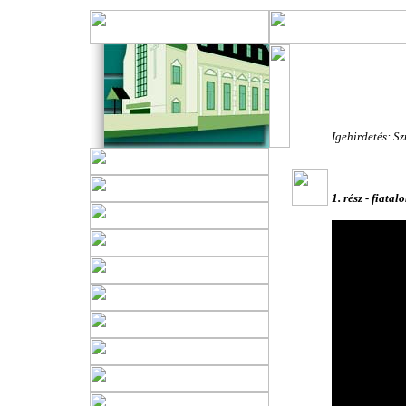
Karácson
2008. de
Igehirdetés: S
1. rész - fiata