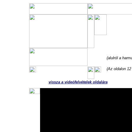
Kvint kon
Szatmárn
Igét hirdet:
De
(alulról a harm
(Az oldalon 12
Ne felej
vissza a videófelvételek oldalára