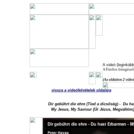
A németors
2010. ápr. 2
A videó (leginkáb
A Firefox böngésző
(Az oldalon 2 videó
vissza a videófelvételek oldalára
Dir gebührt die ehre (Tied a dicsőség) - Du h
My Jesus, My Saviour (Úr Jézus, Megváltóm