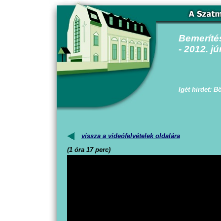
Bemeríté
- 2012. jú
Igét hirdet: B
vissza a videófelvételek oldalára
(1 óra 17 perc)