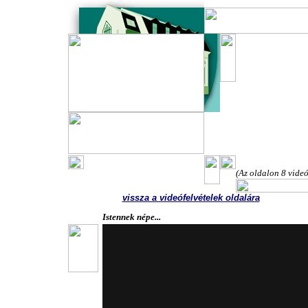
A nagyvárad
férfikarána
2011. márc.
(Az oldalon 8 videó
vissza a videófelvételek oldalára
Istennek népe...