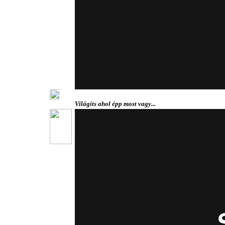
Világíts ahol épp most vagy...