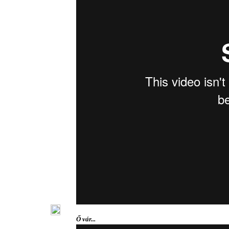
Ő vár...