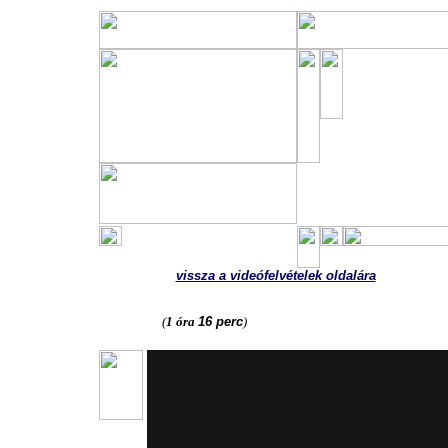
A szilágyp
vendégszol
Igét hirdet Borzás
vissza a videófelvételek oldalára
(
1 óra
16 perc
)