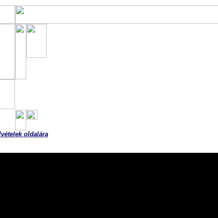
Reménység Fesztivál
Budapest 2012. június 1-3
(helyszín: Papp László Sportaréna)
Összefoglaló videó
lvételek oldalára