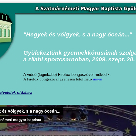
"Hegyek és völgyek, s a nagy óceán..."
Gyülekeztünk gyermekkórusának szolgá
a zilahi sportcsarnoban, 2009. szept. 20.
A videó (leginkább) Firefox böngészővel működik.
A Firefox böngésző ingyenesen letölthető
innen
elvételek oldalára