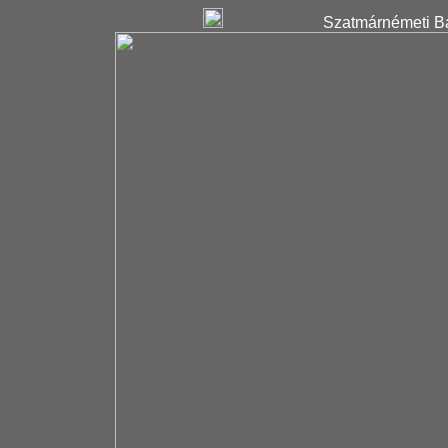
Szatmárnémeti Ba