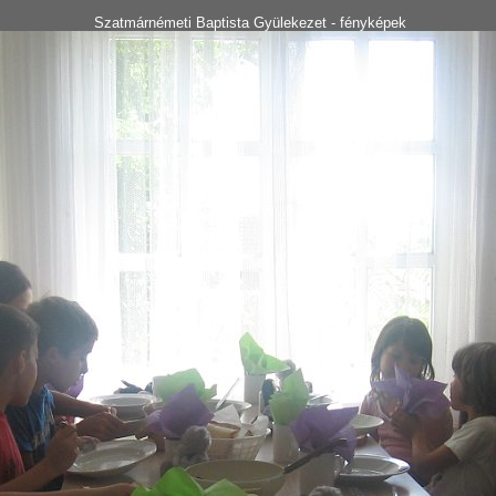
Szatmárnémeti Baptista Gyülekezet - fényképek