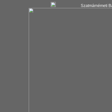
Szatmárnémeti Ba