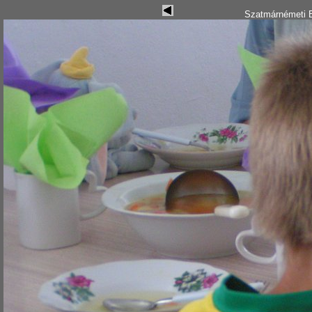
Szatmárnémeti B