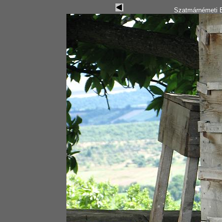
Szatmárnémeti B