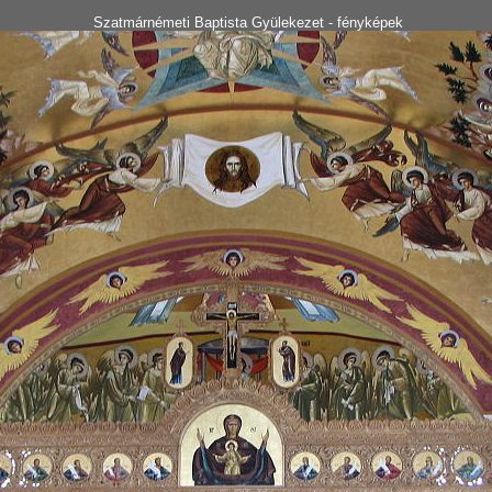
Szatmárnémeti Baptista Gyülekezet - fényképek