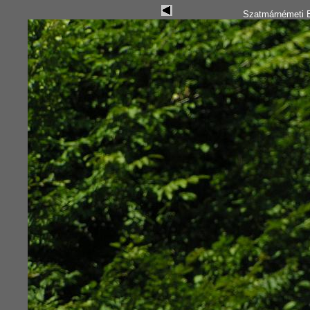
Szatmárnémeti B