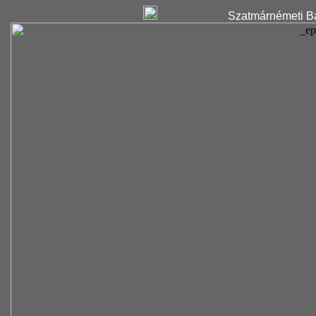
Szatmárnémeti Ba