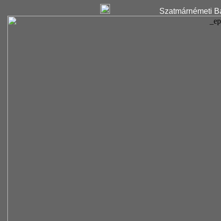
Szatmárnémeti Ba