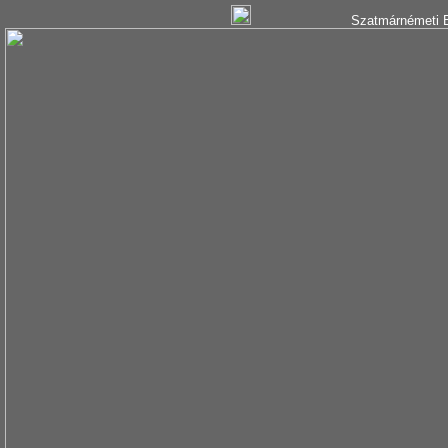
Szatmárnémeti B