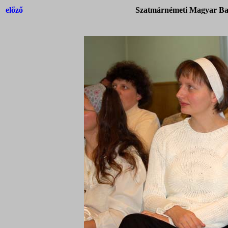
előző
Szatmárnémeti Magyar Bap