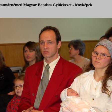
zatmárnémeti Magyar Baptista Gyülekezet - fényképek