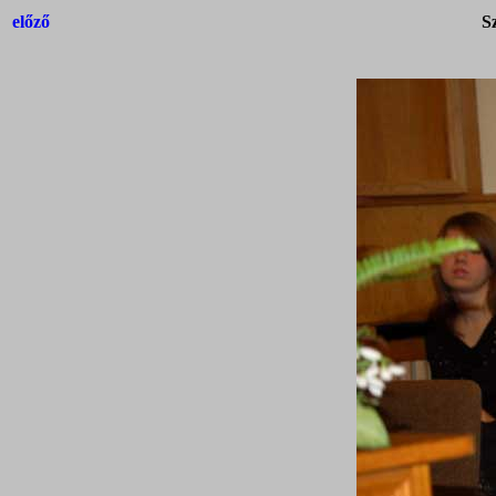
előző
S