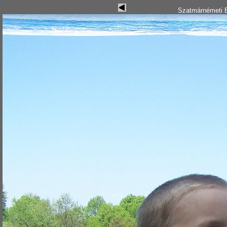
Szatmárnémeti B