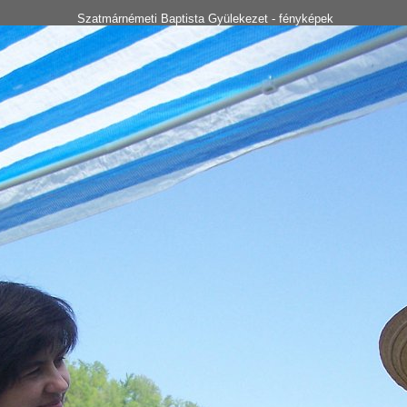
Szatmárnémeti Baptista Gyülekezet - fényképek