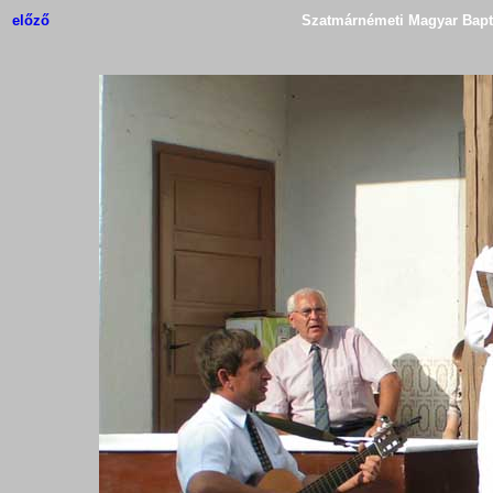
előző
Szatmárnémeti Magyar Bapti