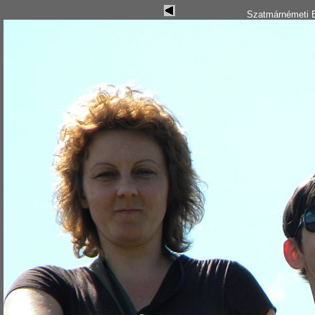
Szatmárnémeti B