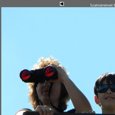
Szatmárnémeti B