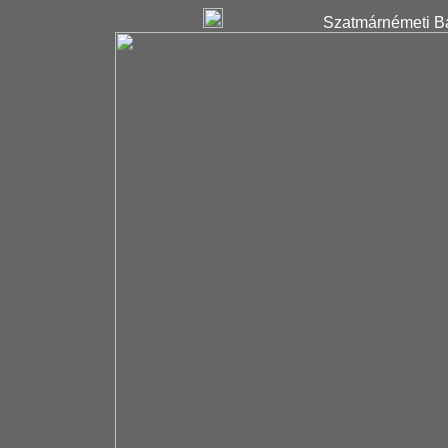
Szatmárnémeti Ba